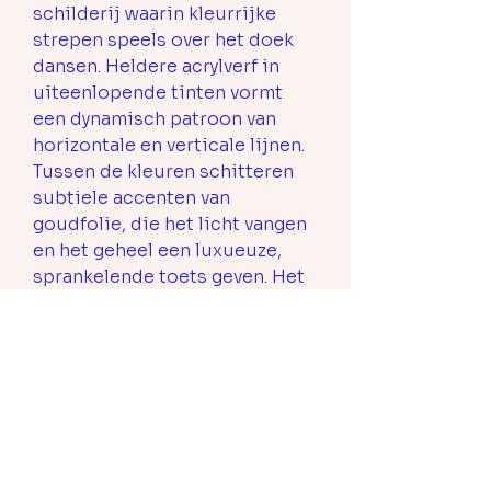
schilderij waarin kleurrijke
strepen speels over het doek
dansen. Heldere acrylverf in
uiteenlopende tinten vormt
een dynamisch patroon van
horizontale en verticale lijnen.
Tussen de kleuren schitteren
subtiele accenten van
goudfolie, die het licht vangen
en het geheel een luxueuze,
sprankelende toets geven. Het
werk straalt energie en
vrolijkheid uit, met een vleugje
elegantie door de glanzende
gouddetails.
PRODUCT INFO