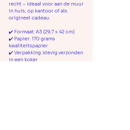
recht – ideaal voor aan de muur
in huis, op kantoor of als
origineel cadeau.
✔️ Formaat: A3 (29,7 x 42 cm)
✔️ Papier: 170 grams
kwaliteitspapier
✔️ Verpakking: stevig verzonden
in een koker
Breng een vleugje Rotterdam in
huis – met deze unieke print
vol karakter en creativiteit!
Print je de poster liever zelf
uit? Bekijk dan
hier
het digitale
bestand.